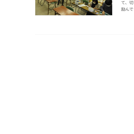
て、切
励んで