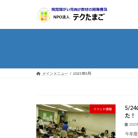
コ
ナ
ン
ビ
テ
ゲ
ン
ー
ツ
シ
へ
ョ
ス
ン
キ
に
ッ
移
プ
動
メインメニュー
2025年5月
5/
イベント情報
た！
202
今年度