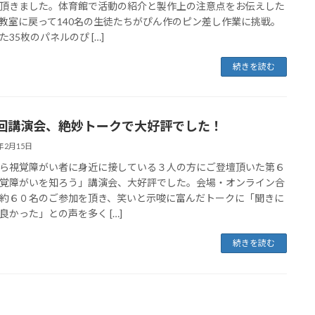
頂きました。体育館で活動の紹介と製作上の注意点をお伝えした
教室に戻って140名の生徒たちがぴん作のピン差し作業に挑戦。
た35枚のパネルのぴ […]
続きを読む
回講演会、絶妙トークで大好評でした！
5年2月15日
ら視覚障がい者に身近に接している３人の方にご登壇頂いた第６
覚障がいを知ろう」講演会、大好評でした。会場・オンライン合
約６０名のご参加を頂き、笑いと示唆に富んだトークに「聞きに
良かった」との声を多く […]
続きを読む