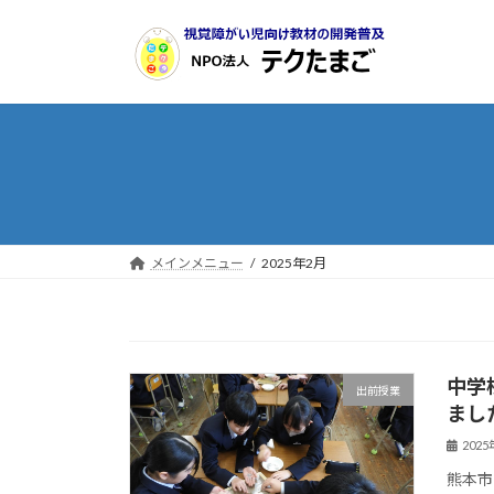
コ
ナ
ン
ビ
テ
ゲ
ン
ー
ツ
シ
へ
ョ
ス
ン
キ
に
ッ
移
プ
動
メインメニュー
2025年2月
中学
出前授業
まし
202
熊本市